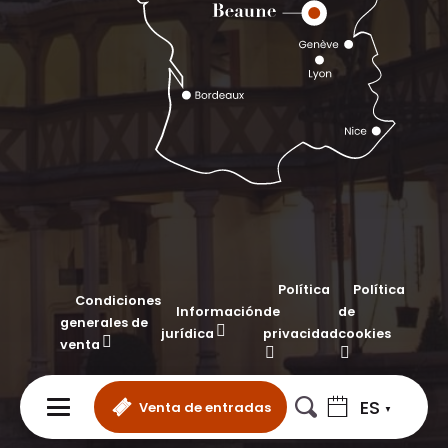
Política
Política
Condiciones
Información
de
de
generales de
jurídica
privacidad
cookies
venta
ES
Venta de entradas
MENÚ