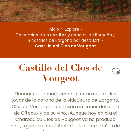
Inicio
Explore
De camino a los castillos y abadías de Borgoña
8 castillos de Borgoña por descubrir
Castillo del Clos de Vougeot
Castillo del Clos de
Ajou
Vougeot
Reconocido mundialmente como una de las
joyas de la corona de la viticultura de Borgoña.
Clos de Vougeot: construido en honor del abad
de Cîteaux y de su vino. ¡Aunque hoy en día el
Château du Clos de Vougeot ya no produce
vino, sigue siendo el símbolo de casi mil años de