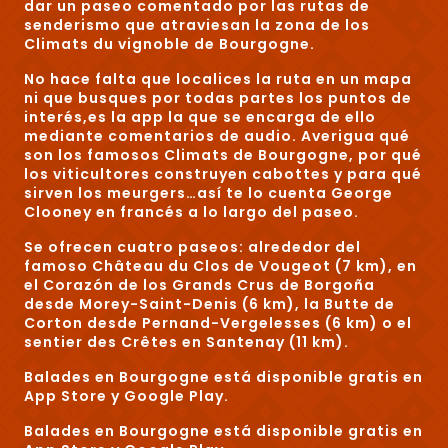
dar un paseo comentado por las rutas de
senderismo que atraviesan la zona de los
Climats du vignoble de Bourgogne.
No hace falta que localices la ruta en un mapa
ni que busques por todas partes los puntos de
interés,
es la app
la que se encarga de ello
mediante
comentarios de audio
. Averigua qué
son los famosos Climats de Bourgogne, por qué
los viticultores construyen cabottes y para qué
sirven los meurgers…
así te lo cuenta George
Clooney en francés a lo largo del paseo
.
Se ofrecen cuatro paseos
: alrededor del
famoso Château du Clos de Vougeot (7 km), en
el Corazón de los Grands Crus de Borgoña
desde Morey-Saint-Denis (6 km), la Butte de
Corton desde Pernand-Vergelesses (6 km) o el
sentier des Crêtes en Santenay (11 km).
Balades en Bourgogne está
disponible gratis
en
App Store y Google Play.
Balades en Bourgogne está
disponible gratis
en