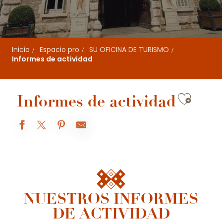
Inicio
Espacio pro
SU OFICINA DE TURISMO
Informes de actividad
Ajout
Informes de actividad
NUESTROS INFORMES
DE ACTIVIDAD