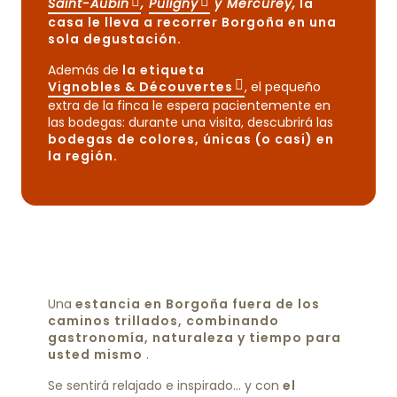
Saint-Aubin
,
Puligny
y Mercurey,
la
casa le lleva a recorrer Borgoña en una
sola degustación.
Además de
la etiqueta
Vignobles & Découvertes
, el pequeño
extra de la finca le espera pacientemente en
las bodegas: durante una visita, descubrirá las
bodegas de colores, únicas (o casi) en
la región.
Domaines Famille Picard
Una
estancia en Borgoña fuera de los
caminos trillados, combinando
gastronomía, naturaleza y tiempo para
usted mismo
.
Se sentirá relajado e inspirado… y con
el