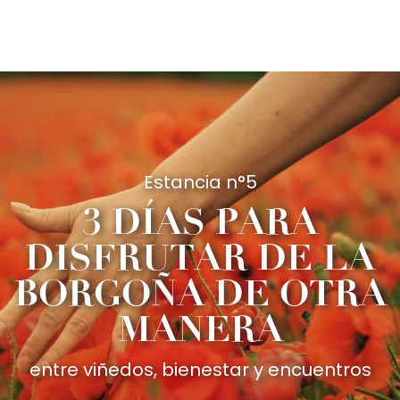
Aller
au
contenu
principal
Estancia n°5
3 DÍAS PARA
DISFRUTAR DE LA
BORGOÑA DE OTRA
MANERA
entre viñedos, bienestar y encuentros