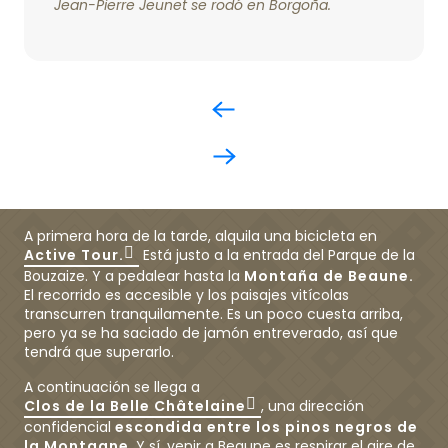
Jean-Pierre Jeunet se rodó en Borgoña.
A primera hora de la tarde, alquila una bicicleta en
Active Tour.
Está justo a la entrada del Parque de la
Bouzaize. Y a pedalear hasta la
Montaña de Beaune.
El recorrido es accesible y los paisajes vitícolas
transcurren tranquilamente. Es un poco cuesta arriba,
pero ya se ha saciado de jamón entreverado, así que
tendrá que superarlo.
A continuación se llega a
Clos de la Belle Châtelaine
, una dirección
confidencial
escondida entre los pinos negros de
la Montagne
. Y sí, venir a Beaune es respirar el aire de