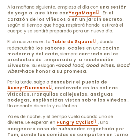
A la mañana siguiente, empieza el día con
una sesión
de yoga al aire libre con
YogaMaga
. En
el
corazón de los viñedos o en un jardín secreto
,
según el tiempo que haga, respirará hondo, estirará el
cuerpo y se sentirá preparado para un nuevo día.
El almuerzo es en La
Table du Square
, donde
redescubrirá
los sabores locales
en una
cocina
moderna y delicada
, siempre
centrada en los
productos de temporada y la recolección
silvestre
. Su eslogan
«Good food, Good wines, Good
vibes»
hace honor a su promesa.
Por la tarde, salga a
descubrir el pueblo de
Auxey-Duresses
, enclavado en las colinas
vitícolas.
Tranquilas callejuelas, antiguas
bodegas, espléndidas vistas sobre los viñedos
…
Un encanto discreto y auténtico.
Ya es de noche, y el tiempo vuela cuando uno se
divierte. Le esperan en
Hungry Cyclist
, una
acogedora casa de huéspedes regentada por
Tom
,
donde las comidas se comparten en torno