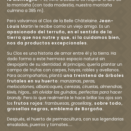
la montaña (con toda modestia, nuestra montaña
culmina a 385 m).
Pero volvamos al Clos de la Belle Châtelaine.
Jean-
Louis
Martin le recibe como un viejo amigo. Es un
apasionado del terruño, en el sentido de la
tierra que nos nutre y que, si la cuidamos bien,
nos da productos excepcionales
.
Su Clos es una historia de amor entre él y la tierra. Ha
dado forma a este hermoso espacio natural sin
despojarlo de su identidad. Al principio, quería plantar un
campo de trufas con carpes, hayas, robles y avellanos.
Para acompañarlos, plantó
una treintena de árboles
frutales en su huerto
:
manzanas, peras,
melocotones, albaricoques, cerezas, ciruelas, almendras,
kiwis, higos… sin olvidar las guindas, perfectas para hacer
brandy
. Pero lo que realmente le hace brillar los ojos son
los
frutos rojos
:
frambuesas, grosellas
y, sobre todo,
grosellas negras, emblema de Borgoña.
Después, el huerto de permacultura, con sus legendarias
ensaladas, puerros y tomates…..