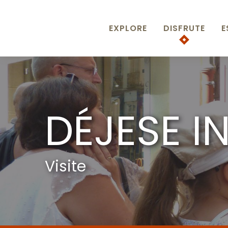
Aller
au
contenu
EXPLORE
DISFRUTE
E
principal
DÉJESE I
Visite