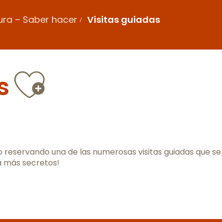
tura – Saber hacer
Visitas guiadas
Ajouter au
s
o reservando una de las numerosas visitas guiadas que se
á más secretos!