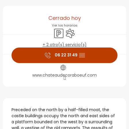
Horarios y datos de con
Cerrado hoy
Ver los horarios
Aparcamiento
Se aceptan animales
+ 2 otro(s) servicio(s)
06 22 31 49
▒▒
www.chateaudecoraboeuf.com
Descripción
Preceded on the north by a half-filled moat, the 
castle buildings occupy the north and east sides of 
a platform bounded on the west by a surrounding 
wall, a vestige of the old ramparts. The assaults of 