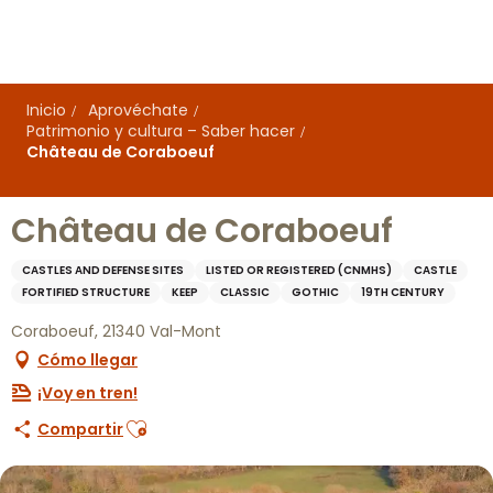
Aller
au
contenu
principal
Inicio
Aprovéchate
Patrimonio y cultura – Saber hacer
Château de Coraboeuf
Château de Coraboeuf
CASTLES AND DEFENSE SITES
LISTED OR REGISTERED (CNMHS)
CASTLE
FORTIFIED STRUCTURE
KEEP
CLASSIC
GOTHIC
19TH CENTURY
Coraboeuf, 21340 Val-Mont
Cómo llegar
¡Voy en tren!
Ajouter aux favoris
Compartir