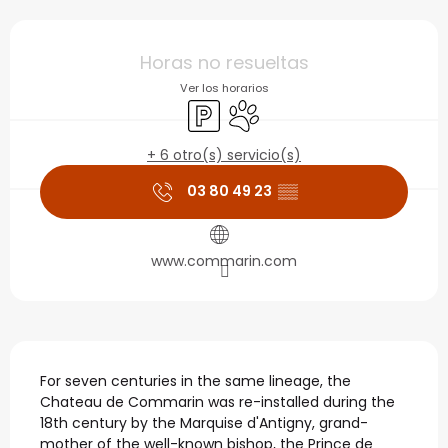
Horarios y datos de con
Horas no resueltas
Ver los horarios
Aparcamiento
Se aceptan animales
+ 6 otro(s) servicio(s)
03 80 49 23
▒▒
www.commarin.com
Descripción
For seven centuries in the same lineage, the 
Chateau de Commarin was re-installed during the 
18th century by the Marquise d'Antigny, grand-
mother of the well-known bishop, the Prince de 