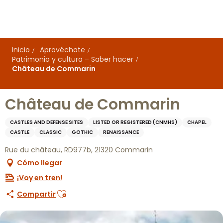
Aller
au
contenu
principal
Inicio
Aprovéchate
Patrimonio y cultura – Saber hacer
Château de Commarin
Château de Commarin
CASTLES AND DEFENSE SITES
LISTED OR REGISTERED (CNMHS)
CHAPEL
CASTLE
CLASSIC
GOTHIC
RENAISSANCE
Rue du château, RD977b, 21320 Commarin
Cómo llegar
¡Voy en tren!
Ajouter aux favoris
Compartir