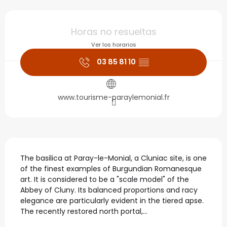
Horarios y datos de con
Horas no resueltas
Ver los horarios
03 85 81 10
▒▒
www.tourisme-paraylemonial.fr
Descripción
The basilica at Paray-le-Monial, a Cluniac site, is one 
of the finest examples of Burgundian Romanesque 
art. It is considered to be a "scale model" of the 
Abbey of Cluny. Its balanced proportions and racy 
elegance are particularly evident in the tiered apse. 
The recently restored north portal,...