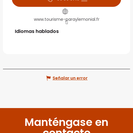
www.tourisme-paraylemonial.fr
Idiomas hablados
Idiomas hablados
Señalar un error
Manténgase en
contacto