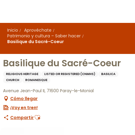
Aller
au
contenu
principal
Inicio
Aprovéchate
Patrimonio y cultura – Saber hacer
Basilique du Sacré-Coeur
Basilique du Sacré-Coeur
RELIGIOUS HERITAGE
LISTED OR REGISTERED (CNMHS)
BASILICA
CHURCH
ROMANESQUE
Avenue Jean-Paul II, 71600 Paray-le-Monial
Cómo llegar
¡Voy en tren!
Ajouter aux favoris
Compartir