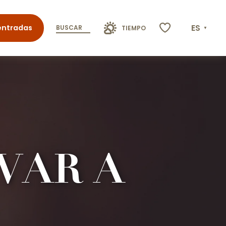
ES
entradas
BUSCAR
TIEMPO
Voir les favoris
VAR A