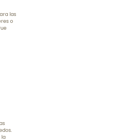
ara las
eres o
rue
las
edos.
 la