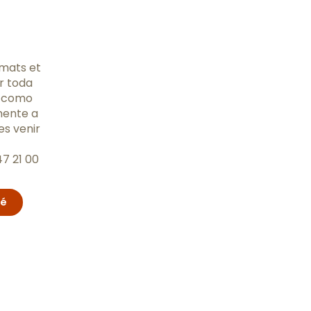
imats et
r toda
ro como
mente a
es venir
7 21 00
té