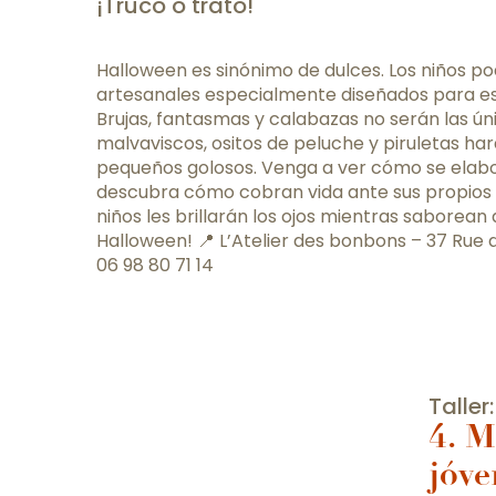
¡Truco o trato!
Halloween es sinónimo de dulces. Los niños po
artesanales especialmente diseñados para e
Brujas, fantasmas y calabazas no serán las ún
malvaviscos, ositos de peluche y piruletas hará
pequeños golosos. Venga a ver cómo se elabo
descubra cómo cobran vida ante sus propios o
niños les brillarán los ojos mientras saborean
Halloween! 📍 L’Atelier des bonbons – 37 Rue 
06 98 80 71 14
Taller:
4. M
jóve