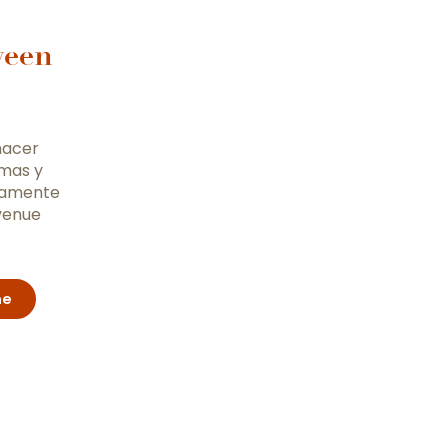
ween
 hacer
smas y
osamente
Avenue
ne