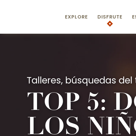
Aller
au
EXPLORE
DISFRUTE
E
contenu
principal
Talleres, búsquedas del t
TOP 5: 
LOS NIÑ