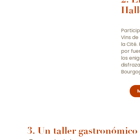
Hal
Partici
Vins de
la Cité
por fue
los eni
disfraz
Bourgog
M
3. Un taller gastronómico