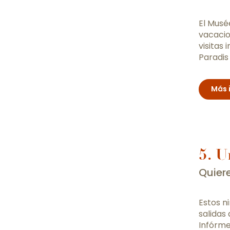
El Musé
vacacio
visitas
Paradis 
Más 
5. U
Quiere
Estos ni
salidas
Infórme