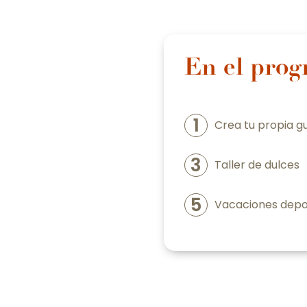
En el prog
1
Crea tu propia g
3
Taller de dulces
5
Vacaciones depo