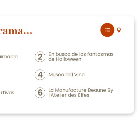
rama...
En busca de los fantasmas
2
uirnalda
de Halloween
4
Museo del Vino
La Manufacture Beaune By
6
rtivas
l'Atelier des Elfes