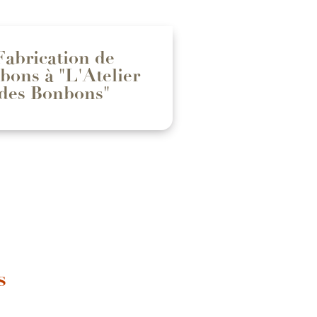
Fabrication de
bons à "L'Atelier
des Bonbons"
s