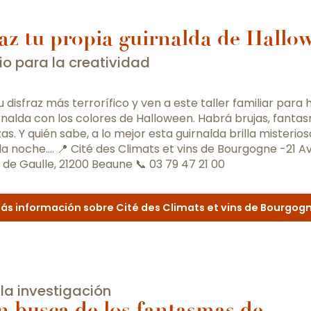
az tu propia guirnalda de Hallo
io para la creatividad
 disfraz más terrorífico y ven a este taller familiar para
rnalda con los colores de Halloween. Habrá brujas, fanta
as. Y quién sabe, a lo mejor esta guirnalda brilla misteri
 la noche…. 📍 Cité des Climats et vins de Bourgogne -21 
 de Gaulle, 21200 Beaune 📞 03 79 47 21 00
ás información sobre Cité des Climats et vins de Bourgog
r la investigación
n busca de los fantasmas de