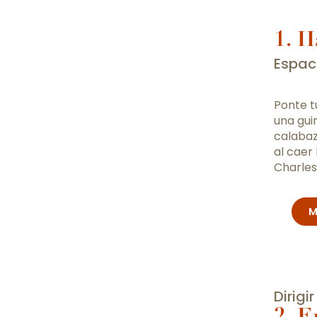
1. H
Espac
Ponte tu
una gui
calabaz
al caer
Charles
M
Dirigi
2. E