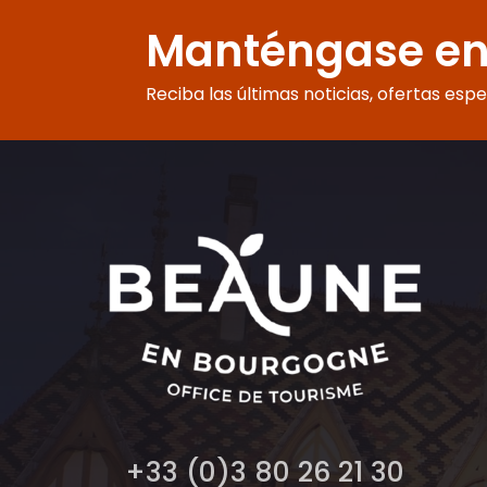
Château de Saint-Aubin - Maison Prosper Maufoux : Expérien
LES ATELIERS COCKTAILS DU CASSISSIUM
Manténgase en
Ateliers dégustation - Cité à Beaune
Bourgogne Aventure Beaune
Bike and Wine Tours by Active Tours
Reciba las últimas noticias, ofertas esp
ACTIVE TOURS - Apéro Vélo Vino
Parc Évasion
Soufflerie Sky Circus
Ecopark Adventures Givry
+33 (0)3 80 26 21 30