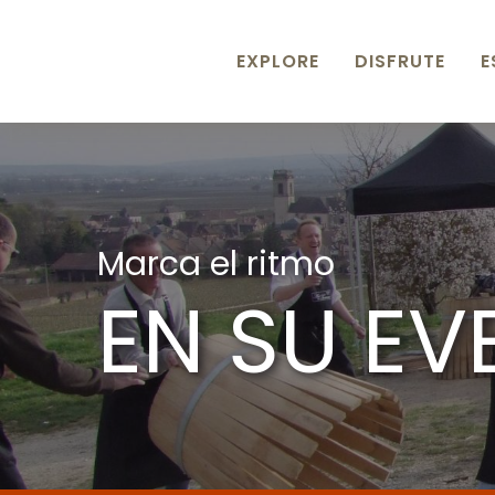
Aller
au
contenu
EXPLORE
DISFRUTE
E
principal
Marca el ritmo
EN SU EV