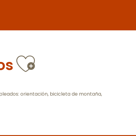
Ajouter au
os
leados: orientación, bicicleta de montaña,