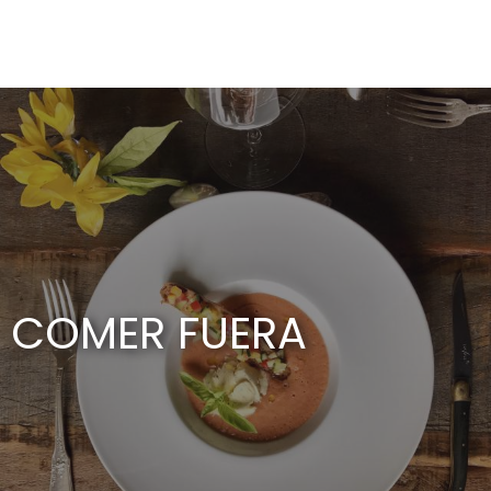
Aller
au
contenu
principal
COMER FUERA